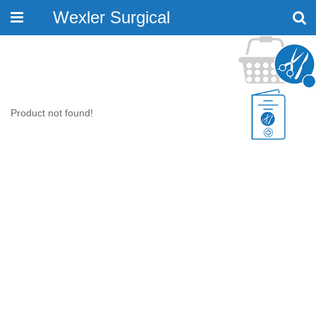
Wexler Surgical
Toggle
navigation
Product not found!