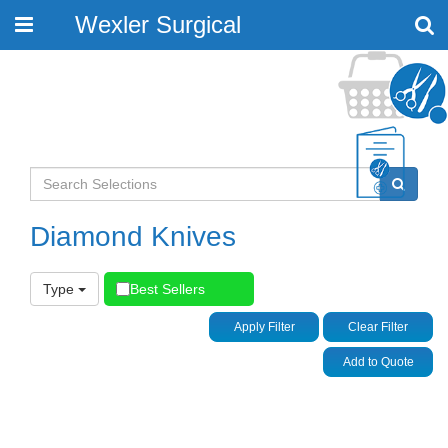
Wexler Surgical
Toggle
navigation
Diamond Knives
Type
Best Sellers
Apply Filter
Clear Filter
Add to Quote