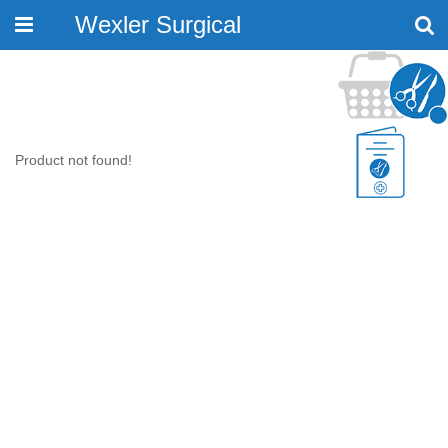
Wexler Surgical
Toggle
navigation
Product not found!